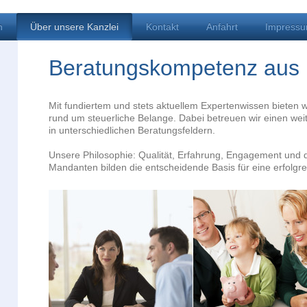
n
Über unsere Kanzlei
Kontakt
Anfahrt
Impress
Beratungskompetenz aus 
Mit fundiertem und stets aktuellem Expertenwissen bieten wi
rund um steuerliche Belange. Dabei betreuen wir einen w
in unterschiedlichen Beratungsfeldern.
Unsere Philosophie: Qualität, Erfahrung, Engagement und 
Mandanten bilden die entscheidende Basis für eine erfolg